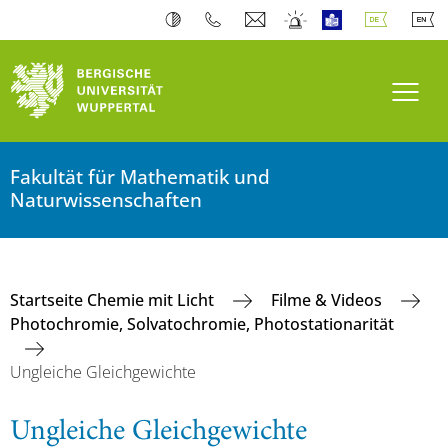
Navi
Fakultät für Mathematik und
Naturwissenschaften
Startseite Chemie mit Licht
Filme & Videos
Photochromie, Solvatochromie, Photostationarität
Ungleiche Gleichgewichte
Ungleiche Gleichgewichte